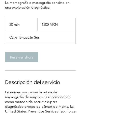
La mamografía o mastografía consiste en
una exploración diagnóstica.
1500
pesos
30 min
3
1500 MXN
mexicanos
0
Calle Tehuacán Sur
m
i
n
Reservar ahora
Descripción del servicio
En numerosos países la rutina de
mamografía de mujeres es recomendada
como método de escrutinio para
diagnóstico precoz de cáncer de mama. La
United States Preventive Services Task Force