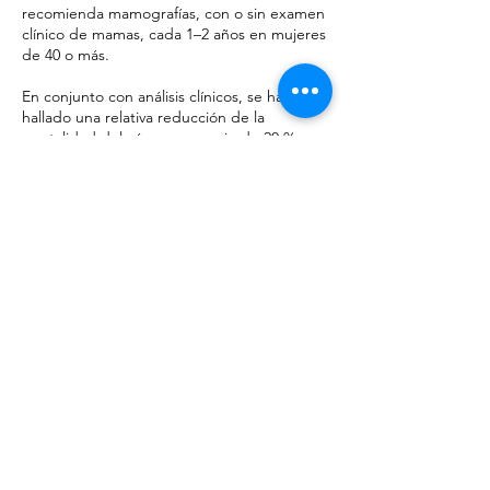
recomienda mamografías, con o sin examen
clínico de mamas, cada 1–2 años en mujeres
de 40 o más.
En conjunto con análisis clínicos, se ha
hallado una relativa reducción de la
mortalidad del cáncer mamario de 20 %.
Datos de contacto
Calle Tehuacán Sur 65, La Paz, Heroica
Puebla de Zaragoza, Pue., México
Tel:
+52 (222)- 248- 8718
y +52
(222) 248-
7854